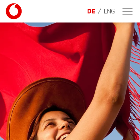
DE
ENG