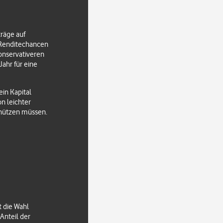
träge auf
 Renditechancen
konservativeren
ahr für eine
in Kapital
n leichter
chützen müssen.
t die Wahl
 Anteil der