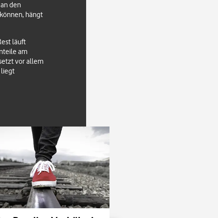
 an den
 können, hängt
est läuft
nteile am
setzt vor allem
liegt