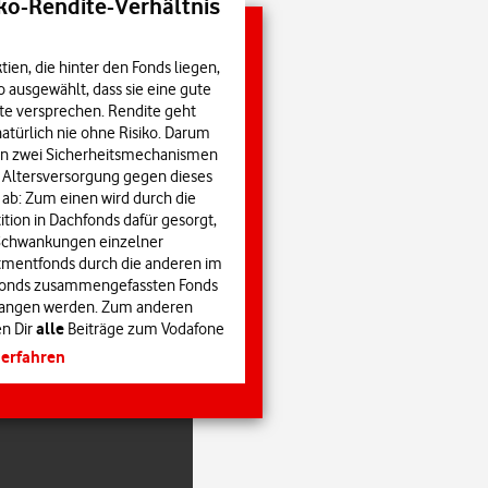
iko-Rendite-Verhältnis
tien, die hinter den Fonds liegen,
o ausgewählt, dass sie eine gute
te versprechen. Rendite geht
natürlich nie ohne Risiko. Darum
rn zwei Sicherheitsmechanismen
 Altersversorgung gegen dieses
o ab: Zum einen wird durch die
ition in Dachfonds dafür gesorgt,
Schwankungen einzelner
tmentfonds durch die anderen im
onds zusammengefassten Fonds
angen werden. Zum anderen
alle
n Dir
Beiträge zum Vodafone
onsplan von Vodafone garantiert.
 erfahren
edeutet: Du kannst nie unter das
kfallen, was Du und Vodafone in
ltersversorgung eingezahlt habt.
l der Fälle muss Vodafone (bei
hlung) für die Differenz zwischen
wert und Summe aller Beiträge