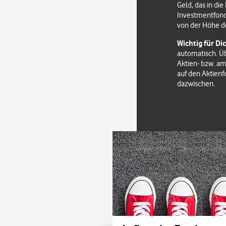
Geld, das in di
Investmentfond
von der Höhe de
Wichtig für Dic
automatisch. Ü
Aktien- bzw. am
auf den Aktienf
dazwischen.