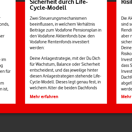
Ris
Sicherheit durch Life-
Cycle-Modell
r
Die Ak
Zwei Steuerungsmechanismen
onds,
sind s
beeinflussen, in welchem Verhältnis
Rendi
Beiträge zum Vodafone Pensionsplan in
ser
aber 
den Vodafone Aktienfonds bzw. den
siche
Vodafone Rentenfonds investiert
Deine
werden:
Risik
Deine Anlagestrategie, mit der Du Dich
e im
Invest
für Wachstum, Balance oder Sicherheit
ng
dass 
entscheidest, und das jeweilige hinter
en für
Inves
diesen Anlagestrategien stehende Life-
Dachf
Cycle-Modell. Dieses legt genau fest, in
dem
abgef
welchem Alter die beiden Dachfonds
 ist,
werde
wie gewichtet werden. Das Prinzip: Je
Pensi
Mehr
Mehr erfahren
jünger Du bist, desto höher der Anteil
Das b
des wachstumsorientierten Vodafone
zurüc
Aktienfonds. Mit jedem Lebensjahr
die A
nk uns 7 Minuten!
steigt dann der Anteil des sichereren
Im Fal
nds
Vodafone Rentenfonds.
Ausza
 der kurzen Umfrage zum Vodafone Pensionsplan teil – und hilf uns,
Fonds
sser zu werden.