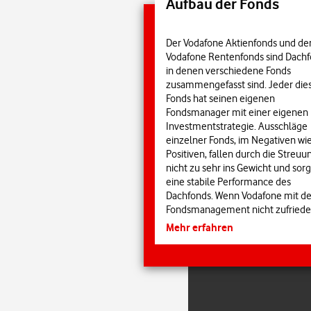
Aufbau der Fonds
Der Vodafone Aktienfonds und de
Vodafone Rentenfonds sind Dachf
in denen verschiedene Fonds
zusammengefasst sind. Jeder die
Fonds hat seinen eigenen
Fondsmanager mit einer eigenen
Investmentstrategie. Ausschläge
einzelner Fonds, im Negativen wi
Positiven, fallen durch die Streuu
nicht zu sehr ins Gewicht und sorg
eine stabile Performance des
Dachfonds. Wenn Vodafone mit 
Fondsmanagement nicht zufrieden
besteht jederzeit die Möglichkeit,
Mehr erfahren
einzelne Investmentfonds
auszutauschen.
Sche
Die Auswahl, Bewertung und
regelmäßige Überprüfung der Fo
Nimm an
und deren Manager erfolgt durch
noch be