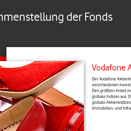
aufko
Siche
menstellung der Fonds
Umfrage
Vodafone 
Der Vodafone Aktienf
verschiedenen Inves
Den größten Anteil 
globale Indizes aus. 
globale Aktienindizes
Immobilien- und Infra