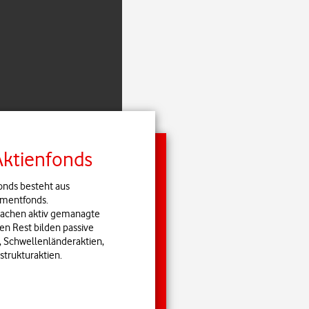
mmen. Investieren mit
rheitsnetz.
Aktienfonds
onds besteht aus
tmentfonds.
machen aktiv gemanagte
Den Rest bilden passive
, Schwellenländeraktien,
strukturaktien.