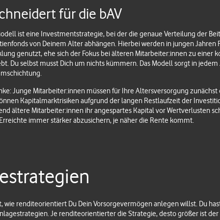
hneidert für die bAV
Modell ist eine Investmentstrategie, bei der die genaue Verteilung der Bei
tienfonds von Deinem Alter abhängen. Hierbei werden in jungen Jahren
lung genutzt, ehe sich der Fokus bei älteren Mitarbeiter:innen zu einer 
bt. Du selbst musst Dich um nichts kümmern. Das Modell sorgt in jedem J
Umschichtung.
e: Junge Mitarbeiter:innen müssen für Ihre Altersversorgung zunächst e
nnen Kapitalmarktrisiken aufgrund der langen Restlaufzeit der Investitio
nd ältere Mitarbeiter:innen ihr angespartes Kapital vor Wertverlusten s
as Erreichte immer stärker abzusichern, je näher die Rente kommt.
estrategien
, wie renditeorientiert Du Dein Vorsorgevermögen anlegen willst. Du has
lagestrategien. Je renditeorientierter die Strategie, desto größer ist der