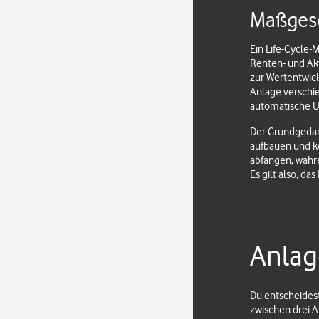
Maßgesc
Ein Life-Cycle-
Renten- und Ak
zur Wertentwick
Anlage verschie
automatische 
Der Grundgedank
aufbauen und kö
abfangen, währe
Es gilt also, d
Anlag
Du entscheidest
zwischen drei An